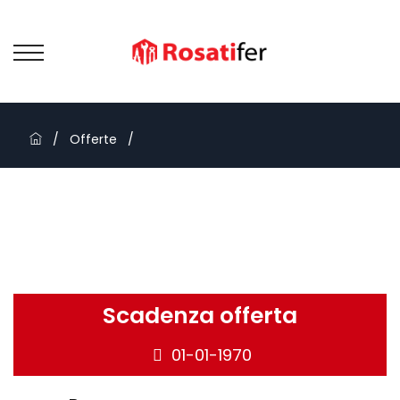
/
Offerte
/
Scadenza offerta
01-01-1970