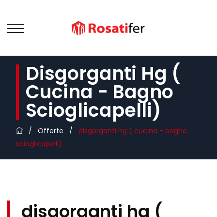
Disgorganti Hg (
Cucina - Bagno
Scioglicapelli)
/
Offerte
/
disgorganti hg ( cucina - bagno
scioglicapelli)
disgorganti hg (